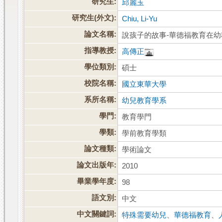
研究生:
邱麗玉
研究生(外文):
Chiu, Li-Yu
論文名稱:
說孩子的故事-華德福教育在
指導教授:
高傳正
學位類別:
碩士
校院名稱:
國立東華大學
系所名稱:
幼兒教育學系
學門:
教育學門
學類:
學前教育學類
論文種類:
學術論文
論文出版年:
2010
畢業學年度:
98
語文別:
中文
中文關鍵詞:
特殊需要幼兒
、
華德福教育
、