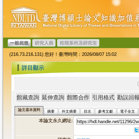
跳
臺
到
灣
主
博
要
碩
內
士
容
論
文
(216.73.216.131) 您好！臺灣時間：2026/08/07 15:02
加
值
:::
詳目顯示
系
統
論文基本資料
摘要
外文摘要
目次
參考文獻
電子全文
本論文永久網址
: