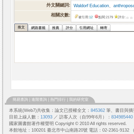
外文關鍵詞:
Waldorf Education
、
anthropos
相關次數:
被引用:
12
點閱:2179
評分:
推文
網路書籤
推薦
評分
引用網址
轉寄
簡易查詢
|
進階查詢
|
熱門排行
|
我的研究室
本系統(Web7)共收集：論文已授權全文：
845362
筆、書目與摘
目前上線人數：
13093
／ 訪客人次（自99年6月）：
834985440
國家圖書館著作權聲明 Copyright © 2010 All rights reserved.
本館地址：100201 臺北市中山南路20號 電話：02-2361-913