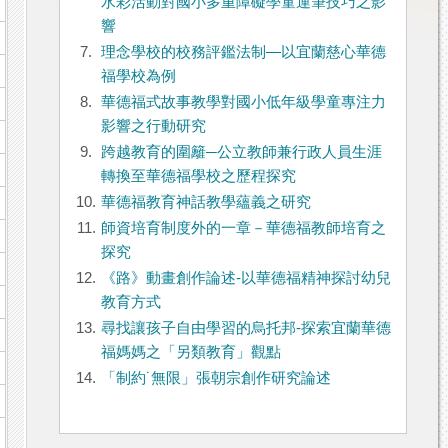
水彩活動對國小多重障礙學童運筆技巧之影
響
7.
理念學校的校務評鑑法制—以宜蘭慈心華德
福學校為例
8.
華德福式故事教學對國小低年級學童專注力
影響之行動研究
9.
跨越教育的圍籬─公立教師兼行政人員生涯
轉換至華德福學校之歷程探究
10.
華德福教育神話教學蘊義之研究
11.
師資培育制度外的一章－華德福教師培育之
探究
12.
《路》動畫創作論述-以華德福精神探討幼兒
教育方式
13.
尋找讓孩子自由學習的烏托邦-探索宜蘭華德
福媽媽之「另類教育」觀點
14.
「制約˙無限」張朝宗創作研究論述