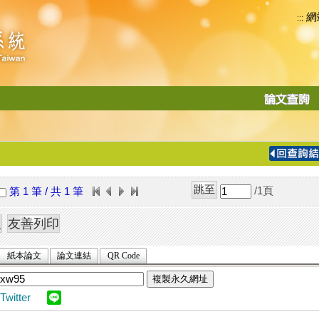
網
:::
功
能
切
換
導
覽
/1
頁
第 1 筆 / 共 1 筆
列
紙本論文
論文連結
QR Code
複製永久網址
Twitter