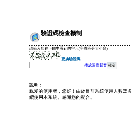
驗證碼檢查機制
請輸入您在下圖中看到的字元(字母區分大小寫)
更換驗證碼
播放圖檔聲音
說明︰
親愛的使用者，您好！由於目前系統使用人數眾
續使用本系統。感謝您的配合。