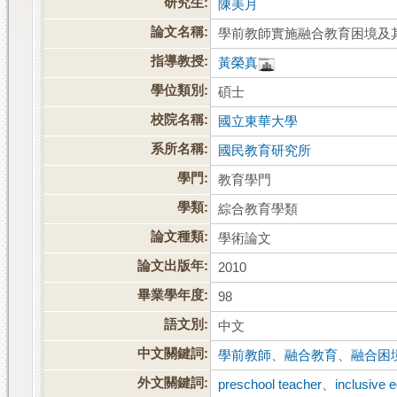
研究生:
陳美月
論文名稱:
學前教師實施融合教育困境及
指導教授:
黃榮真
學位類別:
碩士
校院名稱:
國立東華大學
系所名稱:
國民教育研究所
學門:
教育學門
學類:
綜合教育學類
論文種類:
學術論文
論文出版年:
2010
畢業學年度:
98
語文別:
中文
中文關鍵詞:
學前教師
、
融合教育
、
融合困
外文關鍵詞:
preschool teacher
、
inclusive 