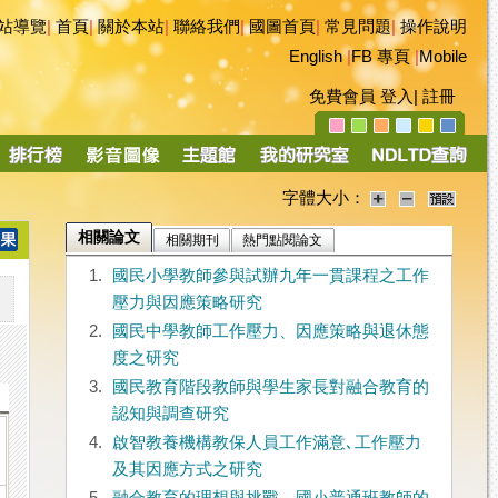
站導覽
|
首頁
|
關於本站
|
聯絡我們
|
國圖首頁
|
常見問題
|
操作說明
English
|
FB 專頁
|
Mobile
免費會員
登入
|
註冊
字體大小：
相關論文
相關期刊
熱門點閱論文
1.
國民小學教師參與試辦九年一貫課程之工作
壓力與因應策略研究
2.
國民中學教師工作壓力、因應策略與退休態
度之研究
3.
國民教育階段教師與學生家長對融合教育的
認知與調查研究
4.
啟智教養機構教保人員工作滿意､工作壓力
及其因應方式之研究