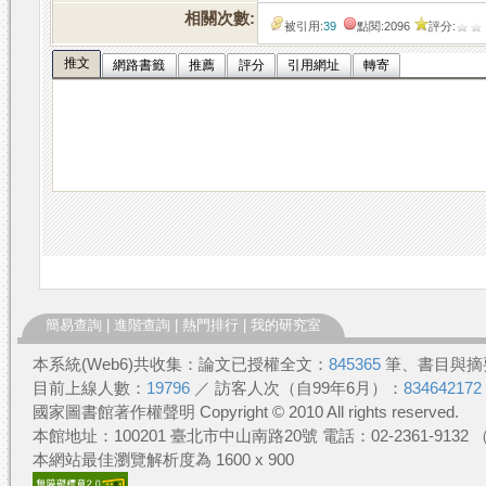
相關次數:
被引用:
39
點閱:2096
評分:
推文
網路書籤
推薦
評分
引用網址
轉寄
簡易查詢
|
進階查詢
|
熱門排行
|
我的研究室
本系統(Web6)共收集：論文已授權全文：
845365
筆、書目與摘
目前上線人數：
19796
／ 訪客人次（自99年6月）：
834642172
國家圖書館著作權聲明 Copyright © 2010 All rights reserved.
本館地址：100201 臺北市中山南路20號 電話：02-2361-913
本網站最佳瀏覽解析度為 1600 x 900