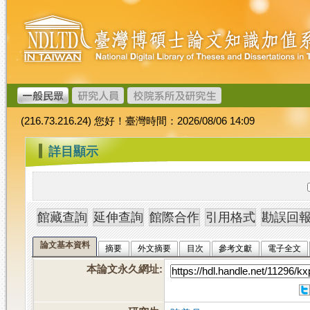
跳
臺
到
灣
主
博
要
碩
內
士
容
論
文
(216.73.216.24) 您好！臺灣時間：2026/08/06 14:09
加
值
:::
詳目顯示
系
統
論文基本資料
摘要
外文摘要
目次
參考文獻
電子全文
本論文永久網址
: