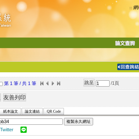
網
:::
功
能
切
換
導
覽
/1
頁
第 1 筆 / 共 1 筆
列
紙本論文
論文連結
QR Code
複製永久網址
Twitter