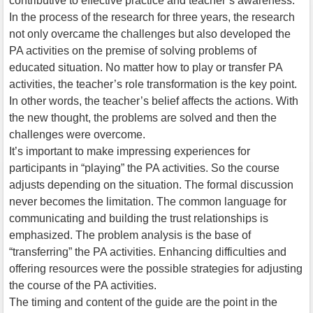
contributive to effective practice and teacher’s awareness.
In the process of the research for three years, the research
not only overcame the challenges but also developed the
PA activities on the premise of solving problems of
educated situation. No matter how to play or transfer PA
activities, the teacher’s role transformation is the key point.
In other words, the teacher’s belief affects the actions. With
the new thought, the problems are solved and then the
challenges were overcome.
It’s important to make impressing experiences for
participants in “playing” the PA activities. So the course
adjusts depending on the situation. The formal discussion
never becomes the limitation. The common language for
communicating and building the trust relationships is
emphasized. The problem analysis is the base of
“transferring” the PA activities. Enhancing difficulties and
offering resources were the possible strategies for adjusting
the course of the PA activities.
The timing and content of the guide are the point in the