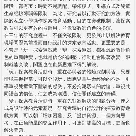
階段，卻有著：時間不易調配、帶領模式、引導方式及兒童
生命經驗薄弱等限制，為此，研究者以行動研究的方法，實
際於私立小學操作探索教育活動，目的在突破限制，讓探索
教育可以更有效的被應用，並覺察教師角色的扮演。
在三年的研究歷程中，不僅突破限制，更發展出以解決教育
現場問題為前提而自行設計的探索教育活動。更重要的是，
不管是「玩」探索遊戲或「變」探索遊戲，都根源於教師角
色的重新轉變，也就是信念的調整，行動也會跟著改變，限
制就能突破，問題也在創新思維下得到解決。
「玩」探索教育活動時，重在參與者的體驗深刻與否，只要
情境掌握得當，可以分段玩，因應兒童生命經驗的不足，引
導重視兒童當下體驗的感受，不必拘泥形式的討論，重視共
同語言的價值，使之成為溝通、信任關係建立的籌碼。
「變」探索教育活動時，重在先對欲解決的問題分析，使之
成為設計時的元素基礎，研究者歸納自行設計的探索教育遊
戲方案，可以朝「增加困難」及「提供資源」二個方向思
考，在正負能量的交互作用下，可達到雙贏的目標，進而也
解決問題。