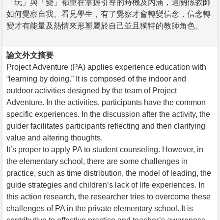
「玩」與「變」都重在掌握引導的時機及內涵，這關係教師
如何覺察自我、看見學生，有了覺察才會轉變信念，信念轉
變才有能量及熱情來形塑屬於自己並且獨特的教師角色。
論文外文摘要
Project Adventure (PA) applies experience education with
“learning by doing.” It is composed of the indoor and
outdoor activities designed by the team of Project
Adventure. In the activities, participants have the common
specific experiences. In the discussion after the activity, the
guider facilitates participants reflecting and then clarifying
value and altering thoughts.
It’s proper to apply PA to student counseling. However, in
the elementary school, there are some challenges in
practice, such as time distribution, the model of leading, the
guide strategies and children’s lack of life experiences. In
this action research, the researcher tries to overcome these
challenges of PA in the private elementary school. It is