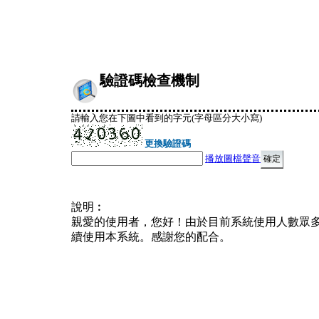
驗證碼檢查機制
請輸入您在下圖中看到的字元(字母區分大小寫)
更換驗證碼
播放圖檔聲音
說明︰
親愛的使用者，您好！由於目前系統使用人數眾
續使用本系統。感謝您的配合。