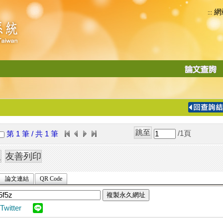
網
:::
功
能
切
換
導
覽
/1
頁
第 1 筆 / 共 1 筆
列
論文連結
QR Code
複製永久網址
Twitter