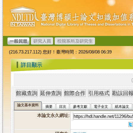
跳
臺
到
灣
主
博
要
碩
內
士
容
論
文
(216.73.217.112) 您好！臺灣時間：2026/08/08 06:39
加
值
:::
詳目顯示
系
統
論文基本資料
摘要
目次
參考文獻
電子全文
紙本論文
本論文永久網址
: