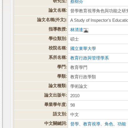
研究生:
蔡樹芬
論文名稱:
督學教育視導角色與功能之研
論文名稱(外文):
A Study of Inspector's Educati
指導教授:
林清達
學位類別:
碩士
校院名稱:
國立東華大學
系所名稱:
教育行政與管理學系
學門:
教育學門
學類:
教育行政學類
論文種類:
學術論文
論文出版年:
2010
畢業學年度:
98
語文別:
中文
中文關鍵詞:
督學
、
教育視導
、
角色
、
功能