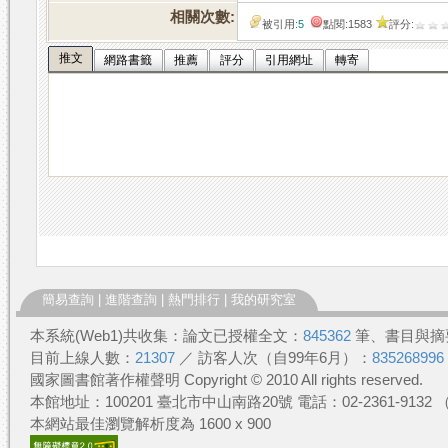
相關次數:
被引用:
5
點閱:1583
評分:
推文
網路書籤
推薦
評分
引用網址
轉寄
簡易查詢
|
進階查詢
|
熱門排行
|
我的研究室
本系統(Web1)共收集：論文已授權全文：
845362
筆、書目與摘
目前上線人數：
21307
／ 訪客人次（自99年6月）：
835268996
國家圖書館著作權聲明 Copyright © 2010 All rights reserved.
本館地址：100201 臺北市中山南路20號 電話：02-2361-913
本網站最佳瀏覽解析度為 1600 x 900