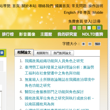
站導覽
|
首頁
|
關於本站
|
聯絡我們
|
國圖首頁
|
常見問題
|
操作說明
English
|
FB 專頁
|
Mobile
免費會員
登入
|
註冊
字體大小：
相關論文
相關期刊
熱門點閱論文
1.
我國政風組織功能與人員角色之研究
2.
臺灣勞工福利發展之福利理論分析 : 兼論勞
工福利在社會變遷中之角色與功能
3.
無黨籍人士所辦政論雜誌在我國政治環境中
角色功能之研究
4.
醫院社會服務部門之功能與角色探討
5.
國稅政風單位角色之研究與執行成效分析－
以南區國稅局為例