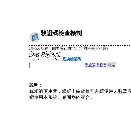
驗證碼檢查機制
請輸入您在下圖中看到的字元(字母區分大小寫)
更換驗證碼
播放圖檔聲音
說明︰
親愛的使用者，您好！由於目前系統使用人數眾
續使用本系統。感謝您的配合。