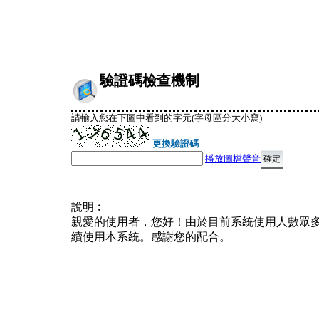
驗證碼檢查機制
請輸入您在下圖中看到的字元(字母區分大小寫)
更換驗證碼
播放圖檔聲音
說明︰
親愛的使用者，您好！由於目前系統使用人數眾
續使用本系統。感謝您的配合。