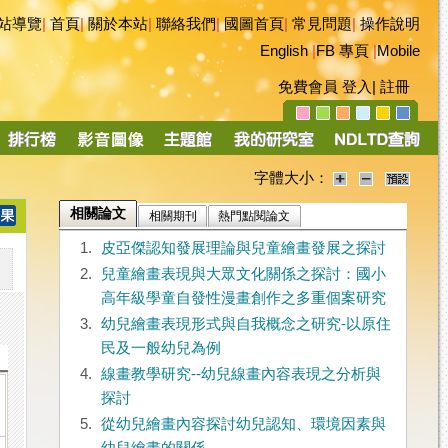
站導覽
|
首頁
|
關於本站
|
聯絡我們
|
國圖首頁
|
常見問題
|
操作說明
English
|
FB 專頁
|
Mobile
免費會員
登入
|
註冊
字體大小：
相關論文
相關期刊
熱門點閱論文
1.
皮亞傑認知發展理論與兒童繪畫發展之探討
2.
兒童繪畫表現與大眾文化關係之探討：國小
高年級學童自發性漫畫創作之多重個案研究
3.
幼兒繪畫表現形式與自我概念之研究-以原住
民及一般幼兒為例
4.
線畫教學研究--幼兒線畫內容表現之分析與
探討
5.
從幼兒繪畫內容探討幼兒認知、環境因素與