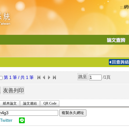
網
:::
功
能
切
換
導
覽
/1
頁
第 1 筆 / 共 1 筆
列
紙本論文
論文連結
QR Code
複製永久網址
Twitter