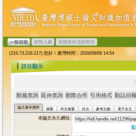
跳
臺
到
灣
主
博
要
碩
內
士
容
論
文
(216.73.216.217) 您好！臺灣時間：2026/08/06 14:54
加
值
:::
詳目顯示
系
統
論文基本資料
摘要
外文摘要
目次
參考文獻
電子全文
本論文永久網址
: