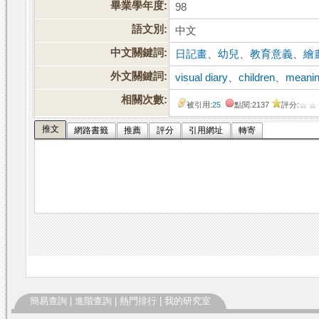
畢業學年度:
98
語文別:
中文
中文關鍵詞:
日記畫
、
幼兒
、
教育意義
、
繪
外文關鍵詞:
visual diary
、
children
、
meanin
相關次數:
被引用:
25
點閱:2137
評分:
推文
網路書籤
推薦
評分
引用網址
轉寄
簡易查詢
|
進階查詢
|
熱門排行
|
我的研究室