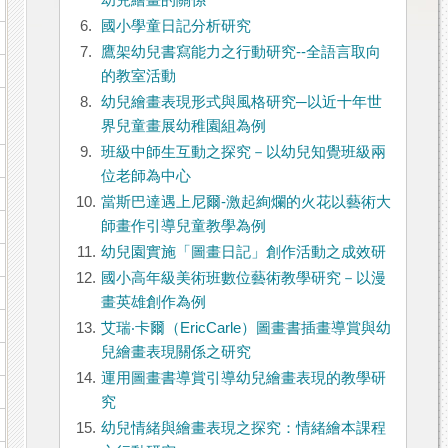
幼兒繪畫的關係
6.
國小學童日記分析研究
7.
鷹架幼兒書寫能力之行動研究--全語言取向
的教室活動
8.
幼兒繪畫表現形式與風格研究─以近十年世
界兒童畫展幼稚園組為例
9.
班級中師生互動之探究－以幼兒知覺班級兩
位老師為中心
10.
當斯巴達遇上尼爾-激起絢爛的火花以藝術大
師畫作引導兒童教學為例
11.
幼兒園實施「圖畫日記」創作活動之成效研
12.
國小高年級美術班數位藝術教學研究－以漫
畫英雄創作為例
13.
艾瑞‧卡爾（EricCarle）圖畫書插畫導賞與幼
兒繪畫表現關係之研究
14.
運用圖畫書導賞引導幼兒繪畫表現的教學研
究
15.
幼兒情緒與繪畫表現之探究：情緒繪本課程