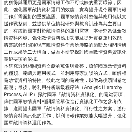
的獲得與運用更是國軍情報工作不可或缺的重要環節；因
此，強化國軍敵情資料運用的效能，實為提升現今國軍情報
工作所需面對的重要議題。國軍敵情資料整備與應用係以支
援作戰整備，並提供單位情報研究與教育訓練為其主要目
的；有鑑於國軍對於敵情資料的運用需求，本研究為健全敵
情資料內容、強化敵情資料應用功能及提升實務運用效能，
將嘗試針對國軍現有敵情資料作業所涉略的範疇及相關情研
工作成果等二大構面，做為本研究探討國軍敵情資料資訊化
關鍵要項的依據。
本研究透過相關資料文獻的蒐集與彙整，瞭解國軍敵情資料
的種類、範疇與應用模式，並利用專家訪談的方式，瞭解相
關敵情資料的特性、彼此之間的關連性，以做為後續問卷之
基礎；最後，將利用分析層級程序法（Analytic Hierarchy
Process, AHP）探討國軍「敵情資料資訊化」的關鍵要項，
俾供國軍敵情資料相關業管單位進行資訊化工作之參考依
據，進而提出國軍「敵情資料資訊化」可行性之方案，遂行
敵情資料資訊化的工作，以利情報作業效能大幅提升，強化
國軍敵情資料運用作為。