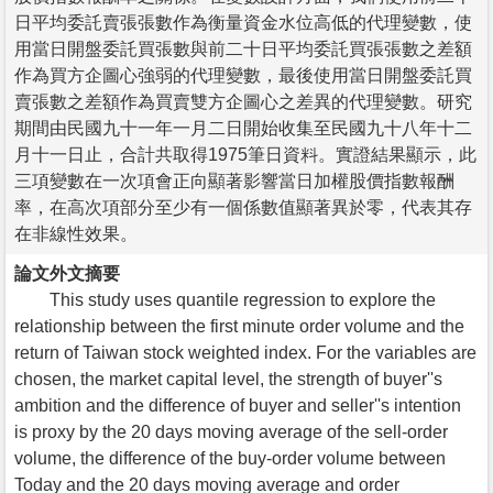
日平均委託賣張張數作為衡量資金水位高低的代理變數，使
用當日開盤委託買張數與前二十日平均委託買張張數之差額
作為買方企圖心強弱的代理變數，最後使用當日開盤委託買
賣張數之差額作為買賣雙方企圖心之差異的代理變數。研究
期間由民國九十一年一月二日開始收集至民國九十八年十二
月十一日止，合計共取得1975筆日資料。實證結果顯示，此
三項變數在一次項會正向顯著影響當日加權股價指數報酬
率，在高次項部分至少有一個係數值顯著異於零，代表其存
在非線性效果。
論文外文摘要
This study uses quantile regression to explore the
relationship between the first minute order volume and the
return of Taiwan stock weighted index. For the variables are
chosen, the market capital level, the strength of buyer''s
ambition and the difference of buyer and seller''s intention
is proxy by the 20 days moving average of the sell-order
volume, the difference of the buy-order volume between
Today and the 20 days moving average and order