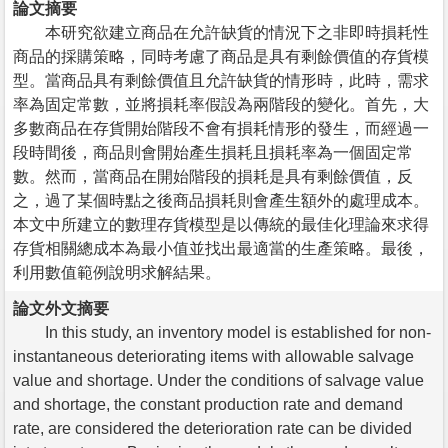
論文摘要
本研究欲建立商品在允許缺貨的情況下之非即時損耗性
商品的採購策略，同時考慮了商品是具有剩餘價值的存貨模
型。當商品具有剩餘價值且允許缺貨的情形時，此時，需求
率為固定常數，並將損耗率假設為兩階段的變化。首先，大
多數商品在存貨開始階段不會有損耗情形的發生，而經過一
段時間後，商品則會開始產生損耗且損耗率為一個固定常
數。然而，當商品在開始階段的損耗是具有剩餘價值，反
之，過了某個時點之後商品損耗則會產生額外的處理成本。
本文中所建立的數理存貨模型是以傳統的最佳化理論來求得
存貨相關總成本為最小值並找出最適當的生產策略。最後，
利用數值範例說明求解結果。
論文外文摘要
In this study, an inventory model is established for non-
instantaneous deteriorating items with allowable salvage
value and shortage. Under the conditions of salvage value
and shortage, the constant production rate and demand
rate, are considered the deterioration rate can be divided