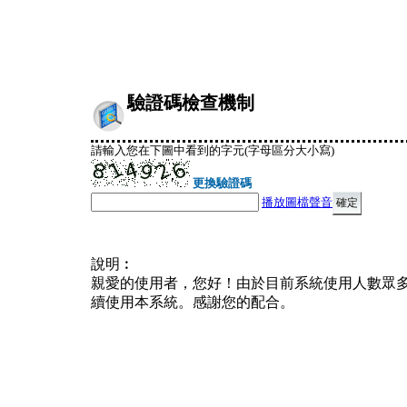
驗證碼檢查機制
請輸入您在下圖中看到的字元(字母區分大小寫)
更換驗證碼
播放圖檔聲音
說明︰
親愛的使用者，您好！由於目前系統使用人數眾
續使用本系統。感謝您的配合。