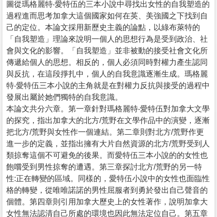
圖從瑪格麗特‧愛特伍的三本小說中尋找出女性的自我塑造的
過程進而思考加拿大這個國家如何在英、美強國之下找到自
己的定位。本論文採用新歷史主義的論點，以綠布萊特的
「自我塑造」理論來說明一個人的思想行為是受到政治、社
會與文化的影響。「自我塑造」並非被動的接受社會文化所
傳遞給個人的思想。相反的，個人必須同時對權力產生認同
與反抗，在這段掙扎中，個人的自我意識逐漸生成。瑪格麗
特‧愛特伍三本小說的主角就是在對權力反抗與接受的過程中
發展出屬於她們獨特的自我意識。
本論文共分六章。第一章針對瑪格麗特‧愛特伍對加拿大文學
的探究，指出加拿大的北方/荒野在文學作品中的演變，逐漸
把北方/荒野與女性作一個連結。第二章則對北方/荒野作更
進一步的定義，並指出擁有大片自然資源的北方/荒野受到人
類掠奪這個不可避免的後果。而愛特伍三本小說的的女性也
飽嚐受到男性掠奪的遭遇。第三章探討北方/荒野的另一特
性:正在轉變的區域。同樣的，愛特伍小說中的女性也面臨性
格的轉變，從唯唯諾諾的男性屈服者到勇於發出自己聲音的
個體。第四章則引用加拿大歷史上的女性著作，說明加拿大
女性無法認清自己所處的環境也因此無法定位自己。第五章