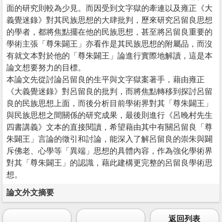
面的研究則較為少見。而因受到文字獄的牽連以及雍正《大
義覺迷錄》對其民族思想的大肆批判，歷來研究呂留良思想
的學者，都將焦點擺在他的民族思想，甚至將呂留良重要的
學術主張「尊朱闢王」亦看作是其民族思想的附屬品，而沒
有就文本對於他的「尊朱闢王」論進行實際地解讀，這是本
論文想要努力的目標。
本論文先從討論呂留良的生平與文字獄案著手，藉由雍正
《大義覺迷錄》對呂留良的批判，而將焦點轉移到探討呂留
良的民族思想上面，而後分析目前學術界對其「尊朱闢王」
與民族思想之間關係的研究成果，最後則進行《呂晚村先生
四書講義》文本的直接閱讀，希望藉由其中有關呂留良「尊
朱闢王」言論的徵引和討論，能深入了解呂留良的崇朱與闢
斥佛老、心學等「異端」思想的具體內容，作為強化學術界
對其「尊朱闢王」的認識，藉此建構更完整的呂留良學術思
想。
論文外文摘要
返回列表