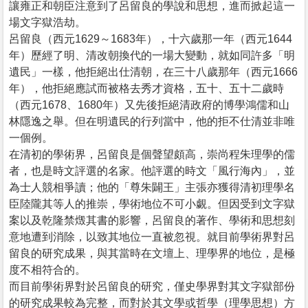
讓雍正和朝臣注意到了呂留良的學說和思想，進而掀起這一
場文字獄浩劫。
呂留良（西元1629～1683年），十六歲那一年（西元1644
年）歷經了明、清改朝換代的一場大變動，就如同許多「明
遺民」一樣，他拒絕出仕清朝，在三十八歲那年（西元1666
年），他拒絕應試而被格去秀才資格，五十、五十二歲時
（西元1678、1680年）又先後拒絕清政府的博學鴻儒和山
林隱逸之舉。但在明遺民的行列當中，他的拒不仕清並非唯
一個例。
在清初的學術界，呂留良是個聲望頗高，崇尚程朱理學的儒
者，也是時文評選的名家。他評選的時文「風行海內」，並
為士人競相爭讀；他的「尊朱闢王」主張亦獲得清初理學名
臣陸隴其等人的推崇，學術地位不可小覷。但因受到文字獄
案以及乾隆禁燬其書的影響，呂留良的著作、學術和思想刻
意地遭到消除，以致其地位一直被忽視。就目前學術界對呂
留良的研究成果，與其當時在文壇上、理學界的地位，是極
度不相符合的。
而目前學術界對於呂留良的研究，僅史學界對其文字獄部份
的研究成果較為完整，而對於其文學或哲學（理學思想）方