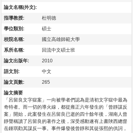
論文名稱(外文):
指導教授:
杜明德
學位類別:
碩士
校院名稱:
國立高雄師範大學
系所名稱:
回流中文碩士班
論文出版年:
2010
語文別:
中文
論文頁數:
265
論文摘要
「呂留良文字獄案」一向被學者們認為是清初文字獄中最為
奇特者。而一切的導火線，都從雍正六年發生的「曾靜謀反
案」開始，此案發生在呂留良已逝的四十餘年後，湖南人曾
靜聲稱讀了呂留良的著作之後，深受感動遂有上書陜西總督
岳鍾琪勸其謀反一事。事件爆發後曾靜和其徒張熙的供詞，