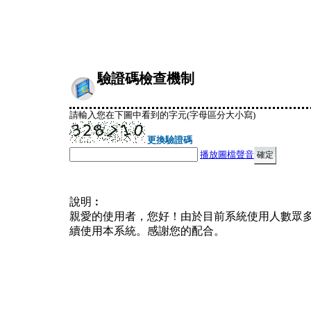
驗證碼檢查機制
請輸入您在下圖中看到的字元(字母區分大小寫)
更換驗證碼
播放圖檔聲音
說明︰
親愛的使用者，您好！由於目前系統使用人數眾
續使用本系統。感謝您的配合。