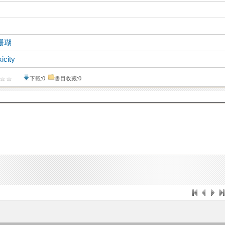
珊瑚
icity
下載:0
書目收藏:0