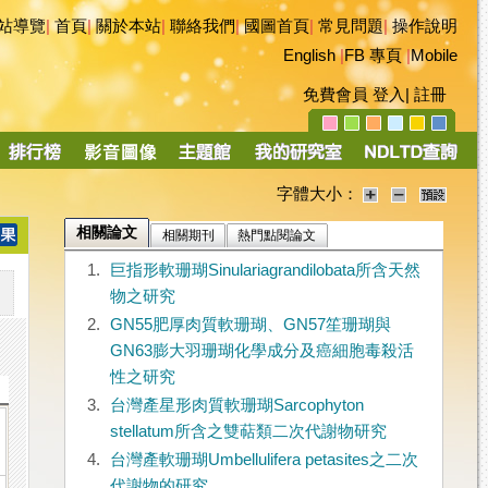
站導覽
|
首頁
|
關於本站
|
聯絡我們
|
國圖首頁
|
常見問題
|
操作說明
English
|
FB 專頁
|
Mobile
免費會員
登入
|
註冊
字體大小：
相關論文
相關期刊
熱門點閱論文
1.
巨指形軟珊瑚Sinulariagrandilobata所含天然
物之研究
2.
GN55肥厚肉質軟珊瑚、GN57笙珊瑚與
GN63膨大羽珊瑚化學成分及癌細胞毒殺活
性之研究
3.
台灣產星形肉質軟珊瑚Sarcophyton
stellatum所含之雙萜類二次代謝物研究
4.
台灣產軟珊瑚Umbellulifera petasites之二次
代謝物的研究