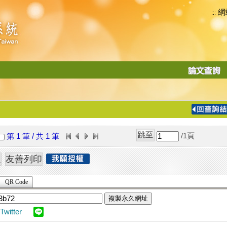
網
:::
功
能
切
換
導
覽
/1
頁
第 1 筆 / 共 1 筆
列
QR Code
複製永久網址
Twitter