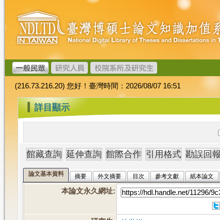
跳
臺
到
灣
主
博
要
碩
內
士
容
論
文
(216.73.216.20) 您好！臺灣時間：2026/08/07 16:51
加
值
:::
詳目顯示
系
統
論文基本資料
摘要
外文摘要
目次
參考文獻
紙本論文
本論文永久網址
: