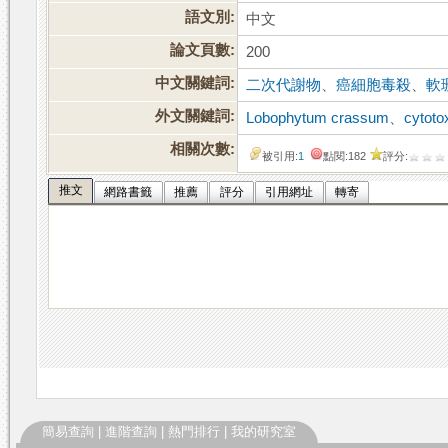
語文別:
中文
論文頁數:
200
中文關鍵詞:
二次代謝物
、
癌細胞毒殺
、
軟
外文關鍵詞:
Lobophytum crassum
、
cytotox
相關次數:
被引用:
1
點閱:182
評分:
推文
網路書籤
推薦
評分
引用網址
轉寄
簡易查詢
|
進階查詢
|
熱門排行
|
我的研究室