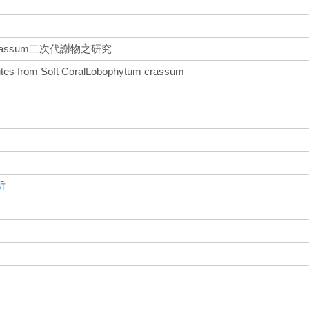
crassum二次代謝物之研究
ites from Soft CoralLobophytum crassum
所