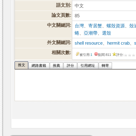
語文別:
中文
論文頁數:
85
中文關鍵詞:
台灣
、
寄居蟹
、
螺殼資源
、
殼
蜷
、
亞潮帶
、
選殼
外文關鍵詞:
shell resource
、
hermit crab
、
相關次數:
被引用:
1
點閱:811
評分:
推文
網路書籤
推薦
評分
引用網址
轉寄