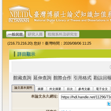
跳
臺
到
灣
主
博
要
碩
內
士
容
論
文
(216.73.216.20) 您好！臺灣時間：2026/08/06 11:25
加
值
:::
詳目顯示
系
統
論文基本資料
摘要
外文摘要
目次
參考文獻
電子全文
本論文永久網址
: