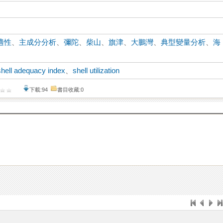
適性
、
主成分分析
、
彌陀
、
柴山
、
旗津
、
大鵬灣
、
典型變量分析
、
海
shell adequacy index
、
shell utilization
下載:94
書目收藏:0