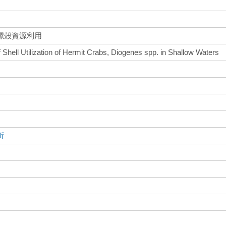
螺殼資源利用
 Shell Utilization of Hermit Crabs, Diogenes spp. in Shallow Waters
所