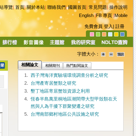
站導覽
|
首頁
|
關於本站
|
聯絡我們
|
國圖首頁
|
常見問題
|
操作說明
English
|
FB 專頁
|
Mobile
免費會員
登入
|
註冊
字體大小：
相關論文
相關期刊
熱門點閱論文
1.
西子灣海洋實驗場環境調查分析之研究
2.
台灣產寄居蟹類之研究
3.
墾丁地區寄居蟹殼資源之利用
4.
恆春半島萬里桐地區潮間帶大型甲殼類在天
然與人為干擾下群聚變遷之研究
5.
台灣南部鄉村地區公共設施之研究