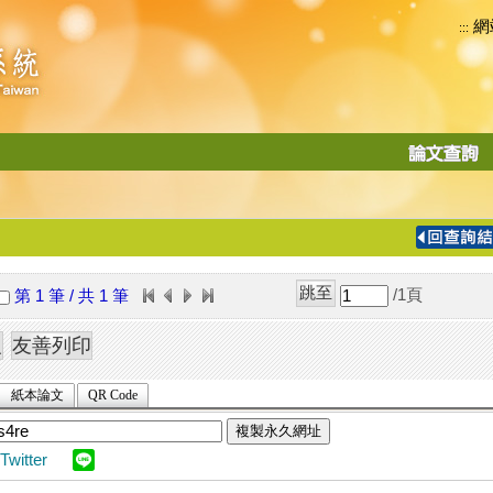
網
:::
功
能
切
換
導
覽
/1
頁
第 1 筆 / 共 1 筆
列
紙本論文
QR Code
複製永久網址
Twitter