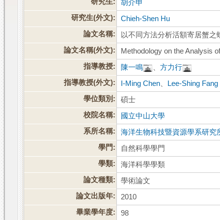
研究生:
胡介申
研究生(外文):
Chieh-Shen Hu
論文名稱:
以不同方法分析活額寄居蟹之
論文名稱(外文):
Methodology on the Analysis of
指導教授:
陳一鳴
、
方力行
指導教授(外文):
I-Ming Chen
、
Lee-Shing Fang
學位類別:
碩士
校院名稱:
國立中山大學
系所名稱:
海洋生物科技暨資源學系研究
學門:
自然科學學門
學類:
海洋科學學類
論文種類:
學術論文
論文出版年:
2010
畢業學年度:
98