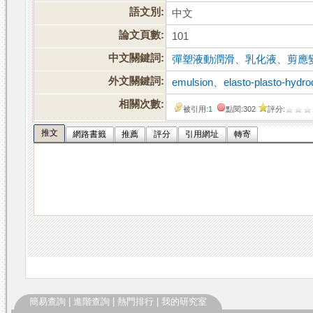
語文別:
中文
論文頁數:
101
中文關鍵詞:
彈塑液動潤滑
、
乳化液
、
剪應
外文關鍵詞:
emulsion
、
elasto-plasto-hydro
相關次數:
被引用:
1
點閱:302
評分:
推文
網路書籤
推薦
評分
引用網址
轉寄
簡易查詢
|
進階查詢
|
熱門排行
|
我的研究室