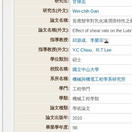
研究生:
甘偉志
研究生(外文):
Wei-chih Gan
論文名稱:
剪應變率對乳化液潤滑特性之
論文名稱(外文):
Effect of shear rate on the Lub
指導教授:
邱源成
、
李榮宗
指導教授(外文):
Y.C Chiou
、
R.T Lee
學位類別:
碩士
校院名稱:
國立中山大學
系所名稱:
機械與機電工程學系研究所
學門:
工程學門
學類:
機械工程學類
論文種類:
學術論文
論文出版年:
2010
畢業學年度:
98