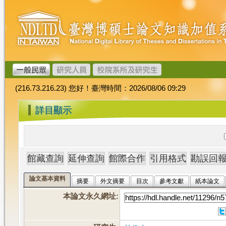
跳
臺
到
灣
主
博
要
碩
內
士
容
論
文
(216.73.216.23) 您好！臺灣時間：2026/08/06 09:29
加
值
:::
詳目顯示
系
統
論文基本資料
摘要
外文摘要
目次
參考文獻
紙本論文
本論文永久網址
: