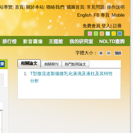
站導覽
|
首頁
|
關於本站
|
聯絡我們
|
國圖首頁
|
常見問題
|
操作說明
English
|
FB 專頁
|
Mobile
免費會員
登入
|
註冊
字體大小：
相關論文
相關期刊
熱門點閱論文
1.
T型微流道製備微乳化液滴及液柱及其特性
分析