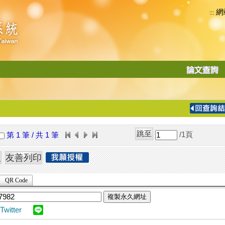
網
:::
功
能
切
換
導
覽
/1
頁
第 1 筆 / 共 1 筆
列
QR Code
複製永久網址
Twitter