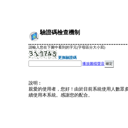
驗證碼檢查機制
請輸入您在下圖中看到的字元(字母區分大小寫)
更換驗證碼
播放圖檔聲音
說明︰
親愛的使用者，您好！由於目前系統使用人數眾
續使用本系統。感謝您的配合。