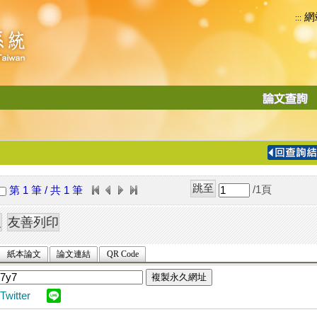
網
:::
功
能
切
換
導
覽
/1
頁
第 1 筆 / 共 1 筆
列
紙本論文
論文連結
QR Code
複製永久網址
Twitter