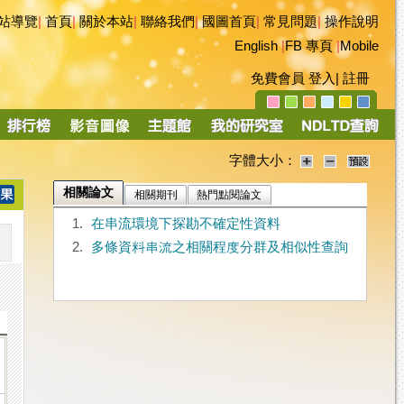
站導覽
|
首頁
|
關於本站
|
聯絡我們
|
國圖首頁
|
常見問題
|
操作說明
English
|
FB 專頁
|
Mobile
免費會員
登入
|
註冊
字體大小：
相關論文
相關期刊
熱門點閱論文
1.
在串流環境下探勘不確定性資料
2.
多條資料串流之相關程度分群及相似性查詢