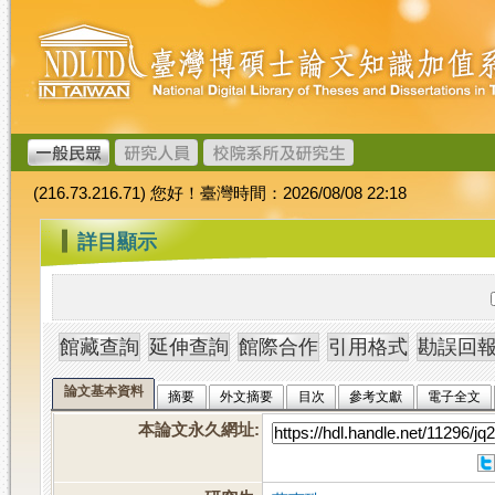
跳
臺
到
灣
主
博
要
碩
內
士
容
論
文
(216.73.216.71) 您好！臺灣時間：2026/08/08 22:18
加
值
:::
詳目顯示
系
統
論文基本資料
摘要
外文摘要
目次
參考文獻
電子全文
本論文永久網址
: