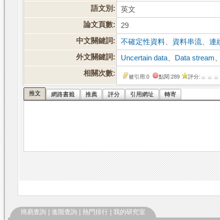
語文別:
英文
論文頁數:
29
中文關鍵詞:
不確定性資料
、
資料串流
、
連
外文關鍵詞:
Uncertain data
、
Data stream
相關次數:
被引用:0
點閱:289
評分:
推文
網路書籤
推薦
評分
引用網址
轉寄
簡易查詢
|
進階查詢
|
熱門排行
|
我的研究室