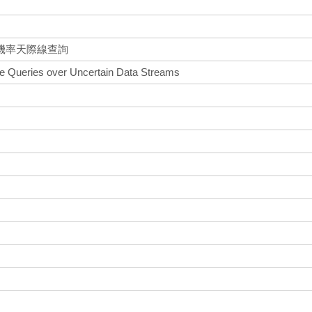
機率天際線查詢
ine Queries over Uncertain Data Streams