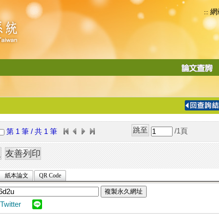
網
:::
功
能
切
換
導
覽
/1
頁
第 1 筆 / 共 1 筆
列
紙本論文
QR Code
複製永久網址
Twitter