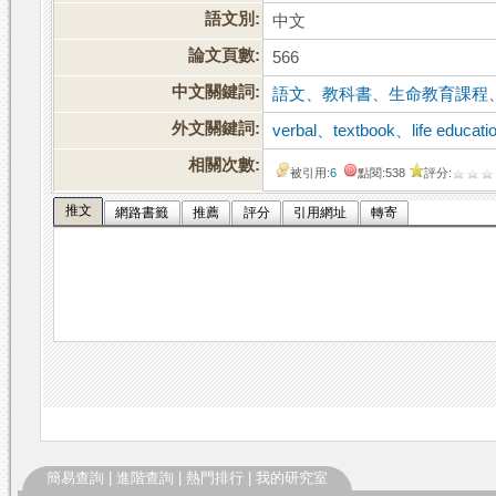
語文別:
中文
論文頁數:
566
中文關鍵詞:
語文
、
教科書
、
生命教育課程
外文關鍵詞:
verbal、textbook、life educatio
相關次數:
被引用:
6
點閱:538
評分:
推文
網路書籤
推薦
評分
引用網址
轉寄
簡易查詢
|
進階查詢
|
熱門排行
|
我的研究室