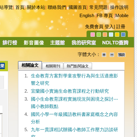
站導覽
|
首頁
|
關於本站
|
聯絡我們
|
國圖首頁
|
常見問題
|
操作說明
English
|
FB 專頁
|
Mobile
免費會員
登入
|
註冊
字體大小：
相關論文
相關期刊
熱門點閱論文
1.
生命教育方案對學童攻擊行為與生活適應影
響之研究
2.
宜蘭國小實施生命教育課程之行動研究
3.
國小生命教育課程實施現況與困境之探討---
國小教師觀點
4.
國民小學一年級國語教科書家庭概念之內容
分析
5.
九年一貫課程試辦國小教師工作壓力訪談研