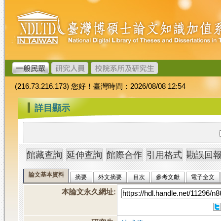
跳
臺
到
灣
主
博
要
碩
內
士
容
論
文
(216.73.216.173) 您好！臺灣時間：2026/08/08 12:54
加
值
:::
詳目顯示
系
統
論文基本資料
摘要
外文摘要
目次
參考文獻
電子全文
本論文永久網址
: