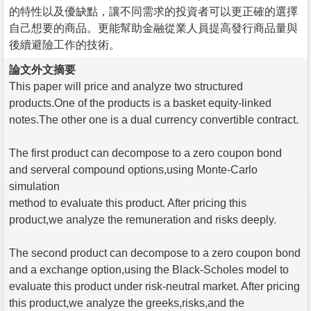
的特性以及優缺點，讓不同需求的投資者可以更正確的選擇
自己想要的商品。更能幫助金融從業人員提高發行商品量與
後續避險工作的技術。
論文外文摘要
This paper will price and analyze two structured
products.One of the products is a basket equity-linked
notes.The other one is a dual currency convertible contract.
The first product can decompose to a zero coupon bond
and serveral compound options,using Monte-Carlo
simulation
method to evaluate this product. After pricing this
product,we analyze the remuneration and risks deeply.
The second product can decompose to a zero coupon bond
and a exchange option,using the Black-Scholes model to
evaluate this product under risk-neutral market. After pricing
this product,we analyze the greeks,risks,and the