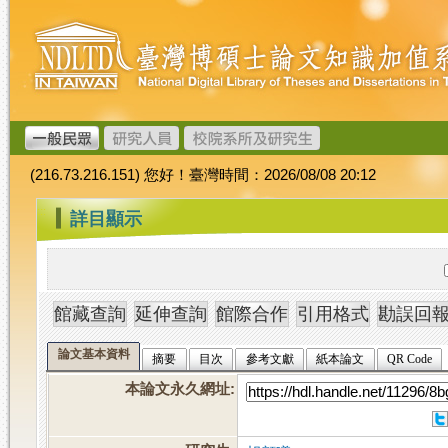
跳
臺
到
灣
主
博
要
碩
內
士
容
論
文
(216.73.216.151) 您好！臺灣時間：2026/08/08 20:12
加
值
:::
詳目顯示
系
統
論文基本資料
摘要
目次
參考文獻
紙本論文
QR Code
本論文永久網址
: