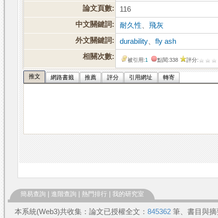
論文頁數:
116
中文關鍵詞:
耐久性
、
飛灰
外文關鍵詞:
durability
、
fly ash
相關次數:
被引用:
1
點閱:338
評分:
推文
網路書籤
推薦
評分
引用網址
轉寄
簡易查詢
|
進階查詢
|
熱門排行
|
我的研究室
本系統(Web3)共收集：論文已授權全文：
845362
筆、書目與摘