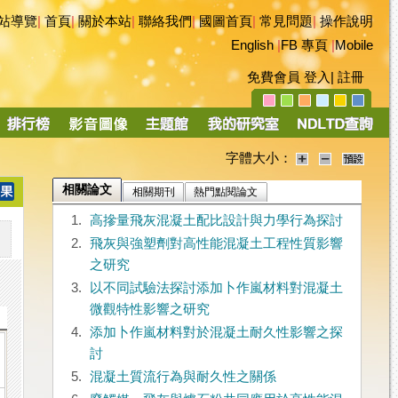
站導覽
|
首頁
|
關於本站
|
聯絡我們
|
國圖首頁
|
常見問題
|
操作說明
English
|
FB 專頁
|
Mobile
免費會員
登入
|
註冊
字體大小：
相關論文
相關期刊
熱門點閱論文
1.
高摻量飛灰混凝土配比設計與力學行為探討
2.
飛灰與強塑劑對高性能混凝土工程性質影響
之研究
3.
以不同試驗法探討添加卜作嵐材料對混凝土
微觀特性影響之研究
4.
添加卜作嵐材料對於混凝土耐久性影響之探
討
5.
混凝土質流行為與耐久性之關係