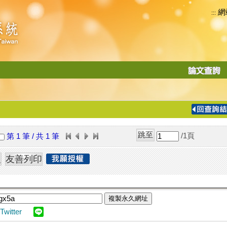
網
:::
功
能
切
換
導
覽
/1
頁
第 1 筆 / 共 1 筆
列
複製永久網址
Twitter