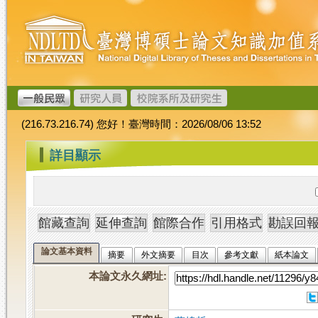
跳
臺
到
灣
主
博
要
碩
內
士
容
論
文
(216.73.216.74) 您好！臺灣時間：2026/08/06 13:52
加
值
:::
詳目顯示
系
統
論文基本資料
摘要
外文摘要
目次
參考文獻
紙本論文
本論文永久網址
: