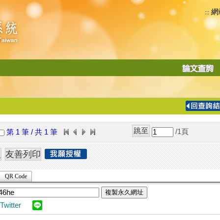
網
:::
功
能
切
換
導
覽
/1
頁
第 1 筆 / 共 1 筆
列
QR Code
複製永久網址
Twitter