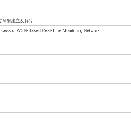
監測網建立及解算
rocess of WSN-Based Real-Time Monitoring Network