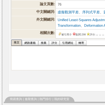
論文頁數:
76
中文關鍵詞:
虛擬觀測平差
、
序列式平差
、
外文關鍵詞:
Unified Least-Squares Adjustm
Transformation
、
Deformation 
相關次數:
被引用:0
點閱:298
評分:
推文
網路書籤
推薦
評分
引用網址
轉寄
簡易查詢
|
進階查詢
|
熱門排行
|
我的研究室