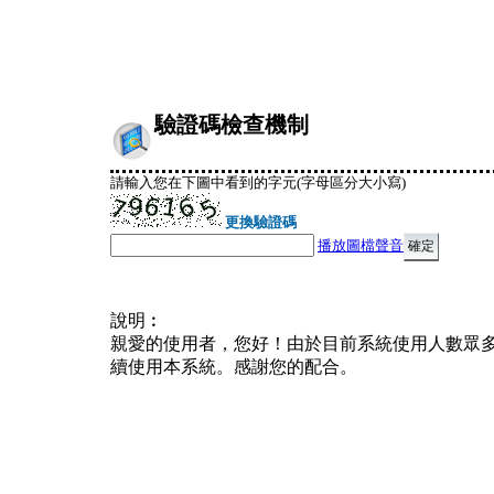
驗證碼檢查機制
請輸入您在下圖中看到的字元(字母區分大小寫)
更換驗證碼
播放圖檔聲音
說明︰
親愛的使用者，您好！由於目前系統使用人數眾
續使用本系統。感謝您的配合。