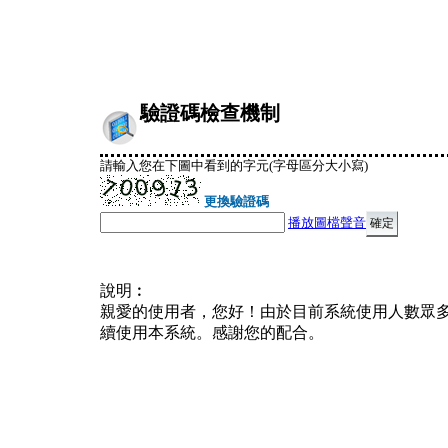
驗證碼檢查機制
請輸入您在下圖中看到的字元(字母區分大小寫)
更換驗證碼
播放圖檔聲音
說明︰
親愛的使用者，您好！由於目前系統使用人數眾
續使用本系統。感謝您的配合。