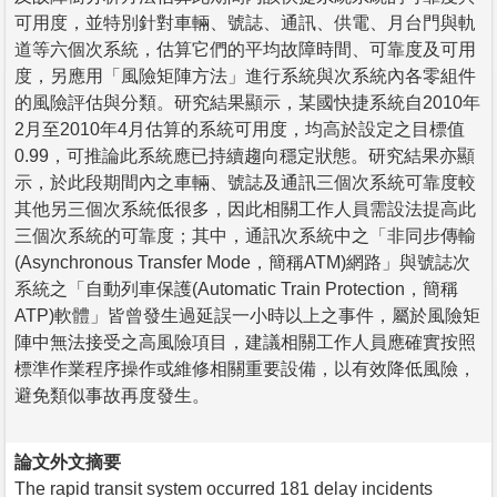
可用度，並特別針對車輛、號誌、通訊、供電、月台門與軌
道等六個次系統，估算它們的平均故障時間、可靠度及可用
度，另應用「風險矩陣方法」進行系統與次系統內各零組件
的風險評估與分類。研究結果顯示，某國快捷系統自2010年
2月至2010年4月估算的系統可用度，均高於設定之目標值
0.99，可推論此系統應已持續趨向穩定狀態。研究結果亦顯
示，於此段期間內之車輛、號誌及通訊三個次系統可靠度較
其他另三個次系統低很多，因此相關工作人員需設法提高此
三個次系統的可靠度；其中，通訊次系統中之「非同步傳輸
(Asynchronous Transfer Mode，簡稱ATM)網路」與號誌次
系統之「自動列車保護(Automatic Train Protection，簡稱
ATP)軟體」皆曾發生過延誤一小時以上之事件，屬於風險矩
陣中無法接受之高風險項目，建議相關工作人員應確實按照
標準作業程序操作或維修相關重要設備，以有效降低風險，
避免類似事故再度發生。
論文外文摘要
The rapid transit system occurred 181 delay incidents