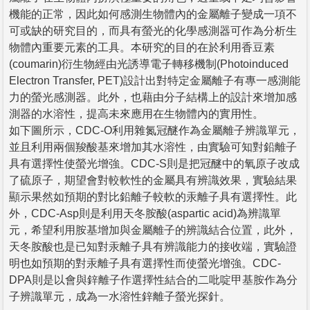
機能的正常，因此如何感測生物體內的金屬離子變成一項不
可或缺的研究目的，而具有螢光的化學感測器可作為分析生
物體內重要元素的工具。本研究的目的在於利用香豆素
(coumarin)衍生物經由光誘導電子轉移機制(Photoinduced
Electron Transfer, PET)設計出對特定金屬離子有專一感測能
力的螢光感測器。此外，也藉由分子結構上的設計來增加感
測器的水溶性，提高未來應用在生物體內的實用性。
如下圖所示，CDC-O利用雜氮冠醚作為金屬離子辨識單元，
並且利用兩個羧酸基來增加其水溶性，由實驗可知對鉛離子
具有選擇性使螢光增強。CDC-S則是把冠醚中的氧原子改成
了硫原子，期望會對較軟性的金屬具有辨識效果，實驗結果
顯示果然如預期的對比鉛離子較軟的汞離子具有選擇性。此
外，CDC-Asp則是利用天冬胺酸(aspartic acid)為辨識單
元，希望利用胺基增加與金屬離子的辨識結合位置，此外，
天冬胺酸也是已知對汞離子具有辨識能力的接收端，實驗證
明也如預期的對汞離子具有選擇性而使螢光增強。CDC-
DPA則是以會與鋅離子作選擇性結合的二吡啶甲基胺作為分
子辨識單元，成為一水溶性鋅離子螢光探針。