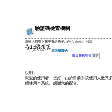
驗證碼檢查機制
請輸入您在下圖中看到的字元(字母區分大小寫)
更換驗證碼
播放圖檔聲音
說明︰
親愛的使用者，您好！由於目前系統使用人數眾
續使用本系統。感謝您的配合。