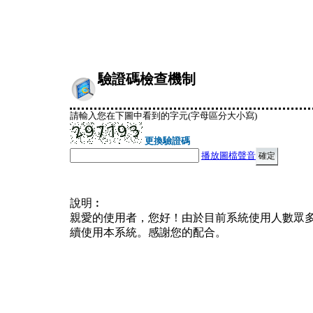
驗證碼檢查機制
請輸入您在下圖中看到的字元(字母區分大小寫)
更換驗證碼
播放圖檔聲音
說明︰
親愛的使用者，您好！由於目前系統使用人數眾
續使用本系統。感謝您的配合。