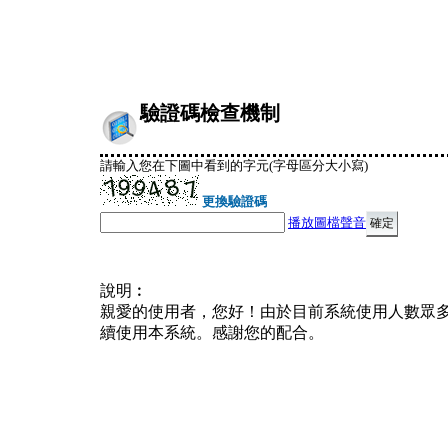
驗證碼檢查機制
請輸入您在下圖中看到的字元(字母區分大小寫)
更換驗證碼
播放圖檔聲音
說明︰
親愛的使用者，您好！由於目前系統使用人數眾
續使用本系統。感謝您的配合。