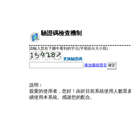
驗證碼檢查機制
請輸入您在下圖中看到的字元(字母區分大小寫)
更換驗證碼
播放圖檔聲音
說明︰
親愛的使用者，您好！由於目前系統使用人數眾
續使用本系統。感謝您的配合。