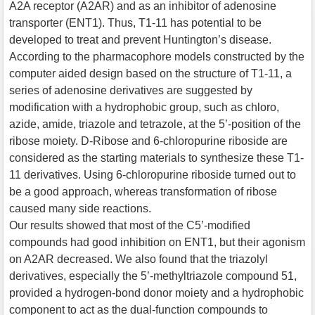
A2A receptor (A2AR) and as an inhibitor of adenosine
transporter (ENT1). Thus, T1-11 has potential to be
developed to treat and prevent Huntington’s disease.
According to the pharmacophore models constructed by the
computer aided design based on the structure of T1-11, a
series of adenosine derivatives are suggested by
modification with a hydrophobic group, such as chloro,
azide, amide, triazole and tetrazole, at the 5’-position of the
ribose moiety. D-Ribose and 6-chloropurine riboside are
considered as the starting materials to synthesize these T1-
11 derivatives. Using 6-chloropurine riboside turned out to
be a good approach, whereas transformation of ribose
caused many side reactions.
Our results showed that most of the C5’-modified
compounds had good inhibition on ENT1, but their agonism
on A2AR decreased. We also found that the triazolyl
derivatives, especially the 5’-methyltriazole compound 51,
provided a hydrogen-bond donor moiety and a hydrophobic
component to act as the dual-function compounds to