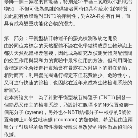
修飾一個三氮唑的官能基，特別是5’-甲基三氮唑取代的化合
物51，不但可做為氫鍵的供給者同時也具有疏水性的特質，
如此能有效增進對ENT1的抑制性，對A2A-R亦有作用，而
具有成為雙重功能化合物的潛力。
第二部分：平衡型核苷轉運子的螢光檢測系統之開發
由於同位素標定的天然配體不論在化學結構或是生物辨識上
都與天然配體相差無幾，因此成為研究及偵測受體與配體間
的交互作用與親和力的實驗中最常使用的方法。但利用同位
素標定的化合物進行實驗會有暴露在放射線下的潛在危險，
相對而言，利用螢光團進行標定不但花費較少、危險性小，
又可進行快速的篩檢，也因此在近年來成為生物檢測系統的
新寵兒。
在本篇論文中，為了針對平衡型核苷轉運子 (ENT1) 開發一
個簡易又便宜的檢測系統，乃設計在腺嘌呤的N6位置修飾一
個芘分子 (pyrene)，另外也在NBTI結構分子中核糖的5號位
置修飾上α-苯並吡喃酮 (coumarin) 的類似物。希望藉由這兩
種分子對環境的敏感性導致發散波長改變的特性做為偵測的
依據。