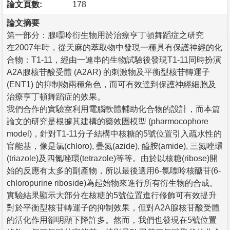
論文頁數:
178
論文摘要
第一部分：腺嘌呤衍生物用於治療亨丁頓舞蹈症之研究
在2007年時，從天麻的萃取物中發現一種具有保護神經的化
合物：T1-11，經由一連串的生物試驗後發現T1-11同時扮演
A2A腺核苷酸受體 (A2AR) 的刺激物及平衡型核苷轉運子
(ENT1) 的抑制物兩種角色，而可有效達到保護神經細胞及
治療亨丁頓舞蹈症的效果。
我們合作的實驗室利用電腦軟體輔助化合物的設計，而本篇
論文的研究是根據其建構的藥效團模型 (pharmocophore
model)，針對T1-11分子結構中核糖的5號位置引入疏水性的
官能基，像是氯(chloro), 疊氮(azide), 醯胺(amide), 三氮唑環
(triazole)及四氮唑環(tetrazole)等等。由於以核糖(ribose)開
始的反應有太多的副產物，所以最後選用6-氯嘌呤核醣苷(6-
chloropurine riboside)為起始物來進行所有衍生物的合成。
實驗結果顯示大部分在核糖的5號位置進行修飾可有效提升
對於平衡型核苷轉運子的抑制效果，但對A2A腺核苷酸受體
的活化作用卻明顯下降許多。然而，我們也發現在5號位置