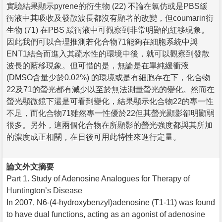
實驗結果顯示pyrene的衍生物 (22) 不論在氯仿或是PBS緩
衝液中其吸收及發散波長都沒有顯著的改變，但coumarin衍
生物 (71) 在PBS 緩衝液中可觀察到非常明顯的紅移現象。
因此我們可以合理推測若化合物71能夠在細胞系統中與
ENT1結合而進入其疏水性的環境中後，就可以觀察到發散
波長的藍移現象。但可惜的是，無論是在單純緩衝液
(DMSO含量少於0.02%) 的環境或是有細胞存在下，化合物
22及71的螢光都有減少以至於無法測量螢光的變化。然而在
螢光顯微鏡下還是可看到變化，結果顯示化合物22的專一性
不足，而化合物71雖然專一性優於22但其螢光顯影卻明顯弱
很多。另外，這兩個化合物在所顯影的螢光強度都與其所加
的濃度成正相關，在日後可用此特性來進行定量。
論文外文摘要
Part 1. Study of Adenosine Analogues for Therapy of
Huntington’s Disease
In 2007, N6-(4-hydroxybenzyl)adenosine (T1-11) was found
to have dual functions, acting as an agonist of adenosine