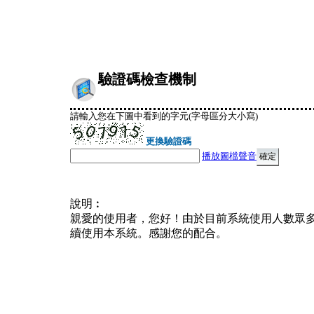
驗證碼檢查機制
請輸入您在下圖中看到的字元(字母區分大小寫)
更換驗證碼
播放圖檔聲音
說明︰
親愛的使用者，您好！由於目前系統使用人數眾
續使用本系統。感謝您的配合。