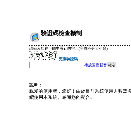
驗證碼檢查機制
請輸入您在下圖中看到的字元(字母區分大小寫)
更換驗證碼
播放圖檔聲音
說明︰
親愛的使用者，您好！由於目前系統使用人數眾
續使用本系統。感謝您的配合。