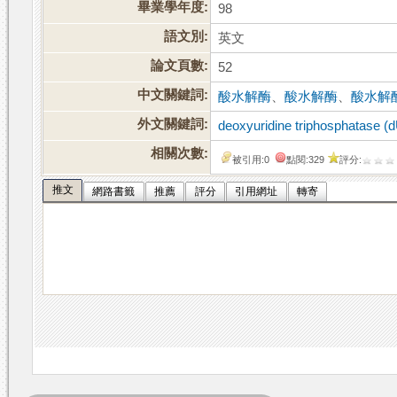
畢業學年度:
98
語文別:
英文
論文頁數:
52
中文關鍵詞:
酸水解酶
、
酸水解酶
、
酸水解
外文關鍵詞:
deoxyuridine triphosphatase 
相關次數:
被引用:0
點閱:329
評分:
推文
網路書籤
推薦
評分
引用網址
轉寄