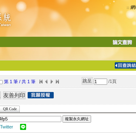
網
:::
功
能
切
換
導
覽
/1
頁
第 1 筆 / 共 1 筆
列
QR Code
複製永久網址
Twitter