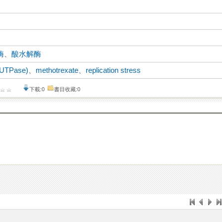
酶
、
酸水解酶
(dUTPase)
、
methotrexate
、
replication stress
下載:0
書目收藏:0