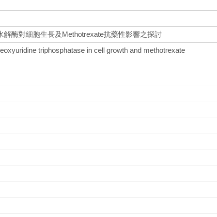
酶對細胞生長及Methotrexate抗藥性影響之探討
eoxyuridine triphosphatase in cell growth and methotrexate