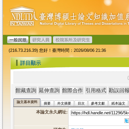
跳
臺
到
灣
主
博
要
碩
內
士
容
論
文
(216.73.216.39) 您好！臺灣時間：2026/08/06 21:36
加
值
:::
詳目顯示
系
統
論文基本資料
摘要
外文摘要
目次
參考文獻
紙本論文
本論文永久網址
: