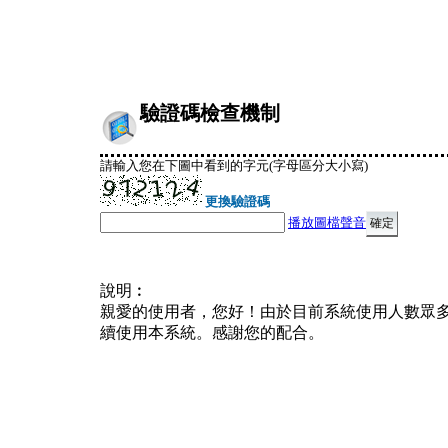
驗證碼檢查機制
請輸入您在下圖中看到的字元(字母區分大小寫)
更換驗證碼
播放圖檔聲音
說明︰
親愛的使用者，您好！由於目前系統使用人數眾
續使用本系統。感謝您的配合。