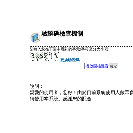
驗證碼檢查機制
請輸入您在下圖中看到的字元(字母區分大小寫)
更換驗證碼
播放圖檔聲音
說明︰
親愛的使用者，您好！由於目前系統使用人數眾
續使用本系統。感謝您的配合。