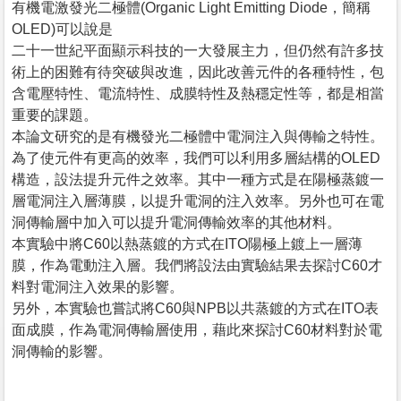
有機電激發光二極體(Organic Light Emitting Diode，簡稱
OLED)可以說是
二十一世紀平面顯示科技的一大發展主力，但仍然有許多技
術上的困難有待突破與改進，因此改善元件的各種特性，包
含電壓特性、電流特性、成膜特性及熱穩定性等，都是相當
重要的課題。
本論文研究的是有機發光二極體中電洞注入與傳輸之特性。
為了使元件有更高的效率，我們可以利用多層結構的OLED
構造，設法提升元件之效率。其中一種方式是在陽極蒸鍍一
層電洞注入層薄膜，以提升電洞的注入效率。另外也可在電
洞傳輸層中加入可以提升電洞傳輸效率的其他材料。
本實驗中將C60以熱蒸鍍的方式在ITO陽極上鍍上一層薄
膜，作為電動注入層。我們將設法由實驗結果去探討C60才
料對電洞注入效果的影響。
另外，本實驗也嘗試將C60與NPB以共蒸鍍的方式在ITO表
面成膜，作為電洞傳輸層使用，藉此來探討C60材料對於電
洞傳輸的影響。