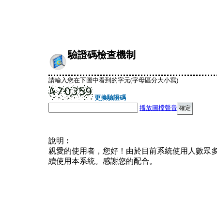
驗證碼檢查機制
請輸入您在下圖中看到的字元(字母區分大小寫)
更換驗證碼
播放圖檔聲音
說明︰
親愛的使用者，您好！由於目前系統使用人數眾
續使用本系統。感謝您的配合。