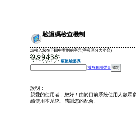
驗證碼檢查機制
請輸入您在下圖中看到的字元(字母區分大小寫)
更換驗證碼
播放圖檔聲音
說明︰
親愛的使用者，您好！由於目前系統使用人數眾
續使用本系統。感謝您的配合。