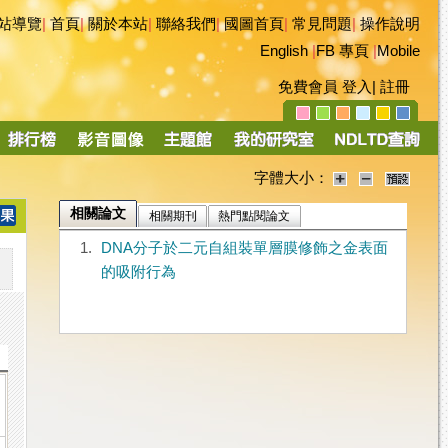
站導覽
|
首頁
|
關於本站
|
聯絡我們
|
國圖首頁
|
常見問題
|
操作說明
English
|
FB 專頁
|
Mobile
免費會員
登入
|
註冊
字體大小：
相關論文
相關期刊
熱門點閱論文
1.
DNA分子於二元自組裝單層膜修飾之金表面
的吸附行為