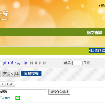
網
:::
功
能
切
換
導
覽
/1
頁
第 1 筆 / 共 1 筆
列
QR Code
複製永久網址
Twitter