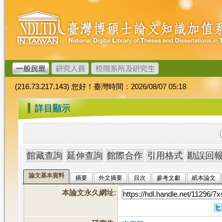
跳
臺
到
灣
主
博
要
碩
內
士
容
論
文
(216.73.217.143) 您好！臺灣時間：2026/08/07 05:18
加
值
:::
詳目顯示
系
統
論文基本資料
摘要
外文摘要
目次
參考文獻
紙本論文
本論文永久網址
: