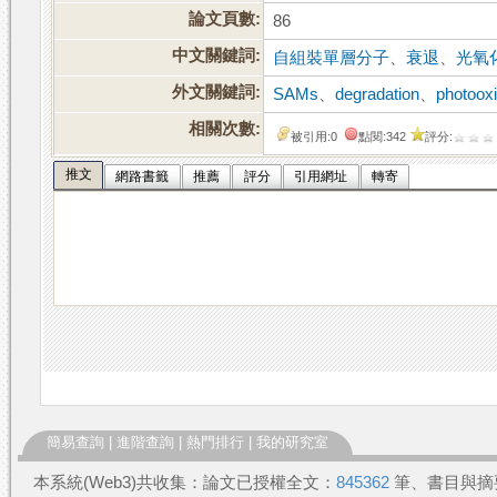
論文頁數:
86
中文關鍵詞:
自組裝單層分子
、
衰退
、
光氧
外文關鍵詞:
SAMs
、
degradation
、
photooxi
相關次數:
被引用:0
點閱:342
評分:
推文
網路書籤
推薦
評分
引用網址
轉寄
簡易查詢
|
進階查詢
|
熱門排行
|
我的研究室
本系統(Web3)共收集：論文已授權全文：
845362
筆、書目與摘