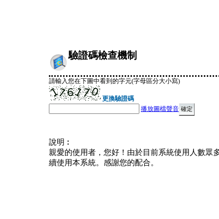
驗證碼檢查機制
請輸入您在下圖中看到的字元(字母區分大小寫)
更換驗證碼
播放圖檔聲音
說明︰
親愛的使用者，您好！由於目前系統使用人數眾
續使用本系統。感謝您的配合。