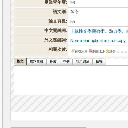
畢業學年度:
98
語文別:
英文
論文頁數:
55
中文關鍵詞:
非線性光學顯微術
、
熱力學
、
外文關鍵詞:
Non-linear optical microscopy
相關次數:
被引用:0
點閱:219
評分:
推文
網路書籤
推薦
評分
引用網址
轉寄