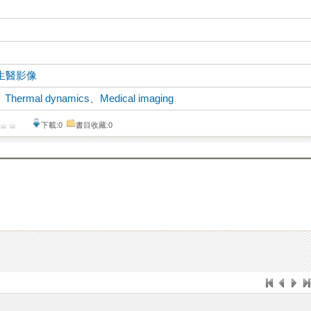
生醫影像
、
Thermal dynamics
、
Medical imaging
下載:0
書目收藏:0