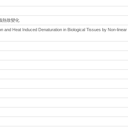
織熱致變化
n and Heat Induced Denaturation in Biological Tissues by Non-linear