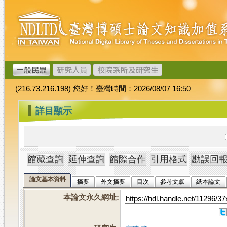
跳
臺
到
灣
主
博
要
碩
內
士
容
論
文
(216.73.216.198) 您好！臺灣時間：2026/08/07 16:50
加
值
:::
詳目顯示
系
統
論文基本資料
摘要
外文摘要
目次
參考文獻
紙本論文
本論文永久網址
: