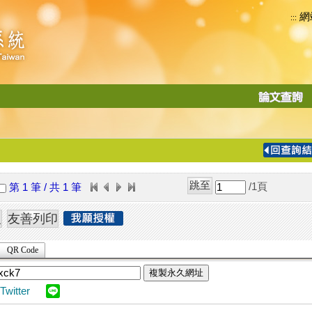
網
:::
功
能
切
換
導
覽
/1
頁
第 1 筆 / 共 1 筆
列
QR Code
複製永久網址
Twitter