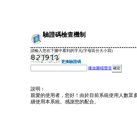
驗證碼檢查機制
請輸入您在下圖中看到的字元(字母區分大小寫)
更換驗證碼
播放圖檔聲音
說明︰
親愛的使用者，您好！由於目前系統使用人數眾
續使用本系統。感謝您的配合。