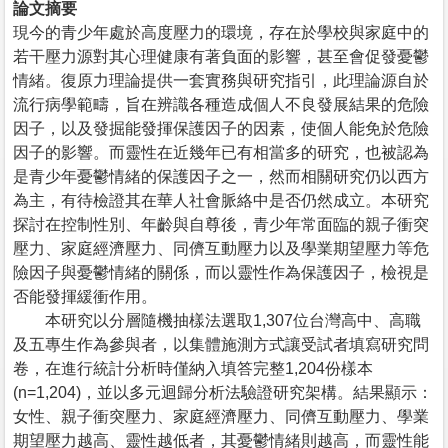
論文摘要
現今的青少年處於高度壓力的環境，存在於學校與家庭中的
若干壓力源對其心理健康有著負面的影響，甚至會促發憂鬱
情緒。復原力理論提供一套實務與研究指引，此理論源自於
流行病學範疇，旨在辨識各種造成個人不良發展結果的危險
因子，以及發掘能發揮保護因子的因素，使個人能免於危險
因子的影響。而靈性在近幾年已有相當多的研究，也被認為
是青少年憂鬱情緒的保護因子之一，然而相關研究仍以西方
為主，有待檢證其在華人社會脈絡中是否仍然成立。本研究
探討在控制性別、年齡與自尊後，青少年常面臨的親子衝突
壓力、家庭經濟壓力、同儕互動壓力以及學業期望壓力等危
險因子與憂鬱情緒的關係，而以靈性作為保護因子，檢視是
否能發揮緩衝作用。
本研究以分層隨機抽樣法選取1,307位台灣高中、高職
及五專生作為參與者，以集體施測方式讓受試者填寫研究問
卷，在進行統計分析時僅納入填答完整1,204份樣本
(n=1,204)，並以多元迴歸分析法驗證研究架構。結果顯示：
女性、親子衝突壓力、家庭經濟壓力、同儕互動壓力、學業
期望壓力越高、靈性越低者，其憂鬱情緒則越高，而靈性能