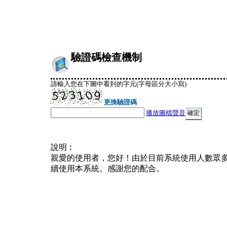
驗證碼檢查機制
請輸入您在下圖中看到的字元(字母區分大小寫)
更換驗證碼
播放圖檔聲音
說明︰
親愛的使用者，您好！由於目前系統使用人數眾
續使用本系統。感謝您的配合。