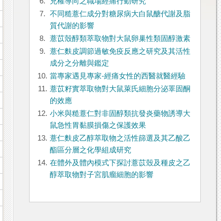
6.
充權導向之職場經痛行動研究
7.
不同糙薏仁成分對糖尿病大白鼠醣代謝及脂
質代謝的影響
8.
薏苡殼醇類萃取物對大鼠卵巢性類固醇激素
9.
薏仁麩皮調節過敏免疫反應之研究及其活性
成分之分離與鑑定
10.
當專家遇見專家-經痛女性的西醫就醫經驗
11.
薏苡籽實萃取物對大鼠萊氏細胞分泌睪固酮
的效應
12.
小米與糙薏仁對非固醇類抗發炎藥物誘導大
鼠急性胃黏膜損傷之保護效果
13.
薏仁麩皮乙醇萃取物之活性篩選及其乙酸乙
酯區分層之化學組成研究
14.
在體外及體內模式下探討薏苡殼及種皮之乙
醇萃取物對子宮肌瘤細胞的影響