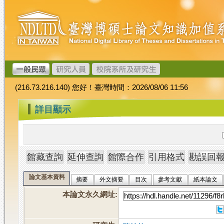
跳
臺
到
灣
主
博
要
碩
內
士
容
論
文
(216.73.216.140) 您好！臺灣時間：2026/08/06 11:56
加
值
:::
詳目顯示
系
統
論文基本資料
摘要
外文摘要
目次
參考文獻
紙本論文
本論文永久網址
: