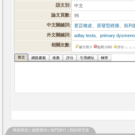
語文別:
中文
論文頁數:
95
中文關鍵詞:
薏苡種皮
、
原發型經痛
、
前列腺
外文關鍵詞:
adlay testa
、
primary dysmeno
相關次數:
被引用:
3
點閱:1092
評分:
推文
網路書籤
推薦
評分
引用網址
轉寄
簡易查詢
|
進階查詢
|
熱門排行
|
我的研究室