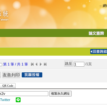
網
:::
功
能
切
換
導
覽
/1
頁
第 1 筆 / 共 1 筆
列
QR Code
複製永久網址
Twitter