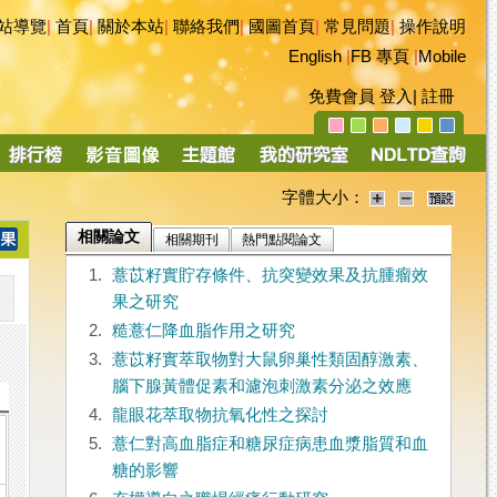
站導覽
|
首頁
|
關於本站
|
聯絡我們
|
國圖首頁
|
常見問題
|
操作說明
English
|
FB 專頁
|
Mobile
免費會員
登入
|
註冊
字體大小：
相關論文
相關期刊
熱門點閱論文
1.
薏苡籽實貯存條件、抗突變效果及抗腫瘤效
果之研究
2.
糙薏仁降血脂作用之研究
3.
薏苡籽實萃取物對大鼠卵巢性類固醇激素、
腦下腺黃體促素和濾泡刺激素分泌之效應
4.
龍眼花萃取物抗氧化性之探討
5.
薏仁對高血脂症和糖尿症病患血漿脂質和血
糖的影響