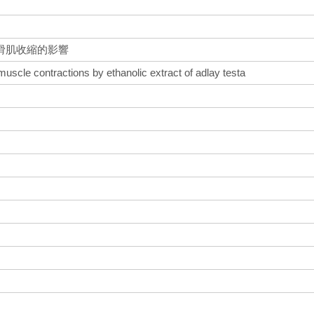
滑肌收縮的影響
uscle contractions by ethanolic extract of adlay testa