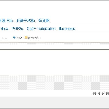
素 F2α
、
鈣離子移動
、
類黃酮
rrhea
、
PGF2α
、
Ca2+ mobilization
、
flavonoids
下載:0
書目收藏:1