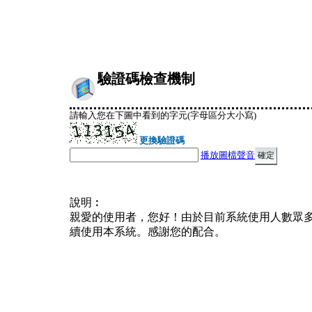
驗證碼檢查機制
請輸入您在下圖中看到的字元(字母區分大小寫)
更換驗證碼
播放圖檔聲音
說明︰
親愛的使用者，您好！由於目前系統使用人數眾
續使用本系統。感謝您的配合。